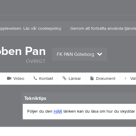
upplevelsen. Läs vår cookiepolicy
här
. Genom att fortsätta använda tjän
bben Pan
FK PAN Göteborg
ÖVRIGT
Video
Kontakt
Länkar
Dokument
Vä
Tekniktips
Följer du den
HÄR
länken kan du läsa om hur du skyddar d