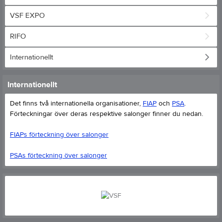
VSF EXPO
RIFO
Internationellt
Internationellt
Det finns två internationella organisationer,
FIAP
och
PSA
.
Förteckningar över deras respektive salonger finner du nedan.
FIAPs förteckning över salonger
PSAs förteckning över salonger