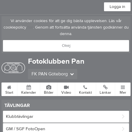
Logga in
Vi använder cookies för att ge dig bästa upplevelsen. Läs vår
cookiepolicy
här
. Genom att fortsätta använda tjänsten godkänner du
denna.
Okej
Fotoklubben Pan
FK PAN Göteborg
Start
Kalender
Bilder
Video
Kontakt
Länkar
Mer
TÄVLINGAR
Klubbtävlingar
GM / SGF FotoOpen