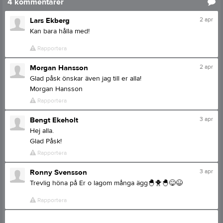
4
kommentarer
2 apr
Lars Ekberg
Kan bara hålla med!
Rapportera
2 apr
Morgan Hansson
Glad påsk önskar även jag till er alla!
Morgan Hansson
Rapportera
3 apr
Bengt Ekeholt
Hej alla.
Glad Påsk!
Rapportera
3 apr
Ronny Svensson
Trevlig höna på Er o lagom många ägg
🐣
🐥
🐣
😋
😆
Rapportera