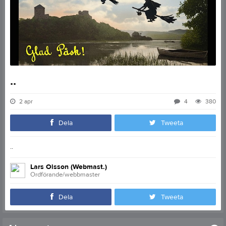
..
2 apr
4
380
Dela
Tweeta
..
Lars Olsson (Webmast.)
Ordförande/webbmaster
Dela
Tweeta