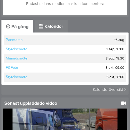
Endast sidans medlemmar kan kommentera
Kalender
På gång
16 aug
Panmaran
1 sep, 18:00
Styrelsemöte
8 sep, 18:30
Månadsmöte
3 okt, 09:00
F3 Foto
6 okt, 18:00
Styrelsemöte
Kalenderöversikt
Senast uppladdade video