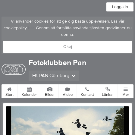
Logga in
Vi använder cookies för att ge dig bästa upplevelsen. Läs vår
cookiepolicy
här
. Genom att fortsätta använda tjänsten godkänner du
denna.
Okej
Fotoklubben Pan
FK PAN Göteborg
Start
Kalender
Bilder
Video
Kontakt
Länkar
Mer