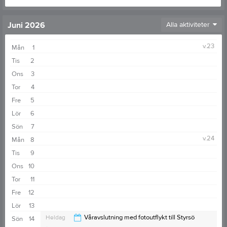
Juni 2026
Alla aktiviteter
v.23
Mån
1
Tis
2
Ons
3
Tor
4
Fre
5
Lör
6
Sön
7
v.24
Mån
8
Tis
9
Ons
10
Tor
11
Fre
12
Lör
13
Heldag
Våravslutning med fotoutflykt till Styrsö
Sön
14