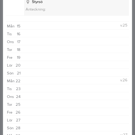
Styrsö
Anteckning:
v.25
Mån
15
Tis
16
Ons
17
Tor
18
Fre
19
Lör
20
Sön
21
v.26
Mån
22
Tis
23
Ons
24
Tor
25
Fre
26
Lör
27
Sön
28