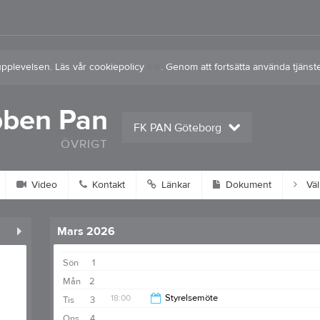
upplevelsen. Läs vår cookiepolicy
här
. Genom att fortsätta använda tjän
bben Pan
FK PAN Göteborg
ÖVRIGT
Video
Kontakt
Länkar
Dokument
Vä
Mars 2026
Sön
1
Mån
2
18:00
Styrelsemöte
Tis
3
Ons
4