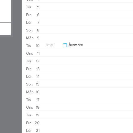
20:30
Tor
5
Fre
6
Lör
7
Sön
8
Mån
9
18:30
Årsmöte
Tis
10
Ons
11
21:00
Tor
12
Fre
13
Lör
14
Sön
15
Mån
16
Tis
17
Ons
18
Tor
19
Fre
20
Lör
21