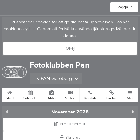
Logga in
Vi använder cookies för att ge dig bästa upplevelsen. Läs vår
cookiepolicy
här
. Genom att fortsätta använda tjänsten godkänner du
denna.
Okej
Fotoklubben Pan
FK PAN Göteborg
Start
Kalender
Bilder
Video
Kontakt
Länkar
Mer
November 2026
Prenumerera
Skriv ut