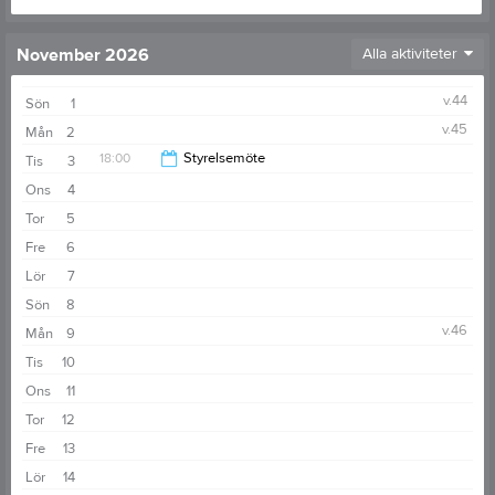
November 2026
Alla aktiviteter
v.44
Sön
1
v.45
Mån
2
18:00
Styrelsemöte
Tis
3
Ons
4
20:30
Tor
5
Fre
6
Lör
7
Sön
8
v.46
Mån
9
Tis
10
Ons
11
Tor
12
Fre
13
Lör
14