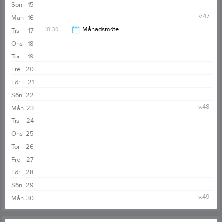
Sön
15
v.47
Mån
16
18:30
Månadsmöte
Tis
17
Ons
18
21:00
Tor
19
Fre
20
Lör
21
Sön
22
v.48
Mån
23
Tis
24
Ons
25
Tor
26
Fre
27
Lör
28
Sön
29
v.49
Mån
30