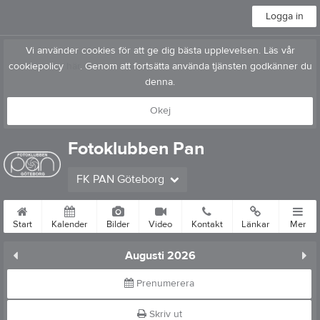
Logga in
Vi använder cookies för att ge dig bästa upplevelsen. Läs vår
cookiepolicy
här
. Genom att fortsätta använda tjänsten godkänner du
denna.
Okej
Fotoklubben Pan
FK PAN Göteborg
Start
Kalender
Bilder
Video
Kontakt
Länkar
Mer
Augusti 2026
Prenumerera
Skriv ut