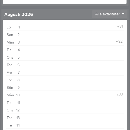
Augusti 2026
Alla aktiviteter
v.31
Lör
1
Sön
2
v.32
Mån
3
Tis
4
Ons
5
Tor
6
Fre
7
Lör
8
Sön
9
v.33
Mån
10
Tis
11
Ons
12
Tor
13
Fre
14