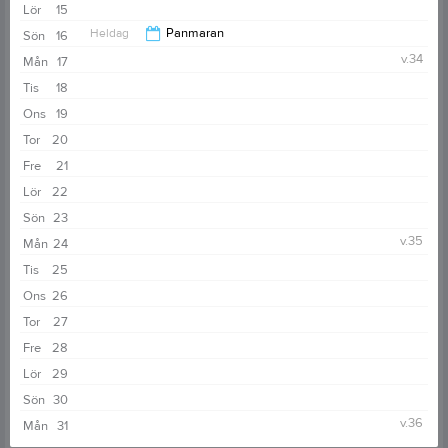
Lör
15
Heldag
Panmaran
Sön
16
v.34
Mån
17
Tis
18
Ons
19
Tor
20
Fre
21
Lör
22
Sön
23
v.35
Mån
24
Tis
25
Ons
26
Tor
27
Fre
28
Lör
29
Sön
30
v.36
Mån
31